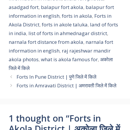
asadgad fort
,
balapur fort akola
,
balapur fort
information in english
,
forts in akola
,
Forts in
Akola District
,
forts in akole taluka
,
land of forts
in india
,
list of forts in ahmednagar district
,
narnala fort distance from akola
,
narnala fort
information in english
,
raj rajeshwar mandir
akola photos
,
what is akola famous for
,
अकोला
जिले में किले
Forts In Pune District | पुणे जिले में किले
Forts in Amravati District | अमरावती जिले में किले
1 thought on “Forts in
Akola District | अकोला जिले में