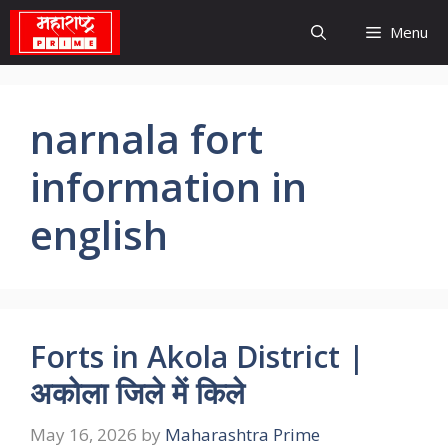
Skip
Menu
to
content
narnala fort
information in
english
Forts in Akola District |
अकोला जिले में किले
May 16, 2026
by
Maharashtra Prime