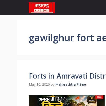
Skip
to
content
gawilghur fort ae
Forts in Amravati Distric
May 16, 2026
by
Maharashtra Prime