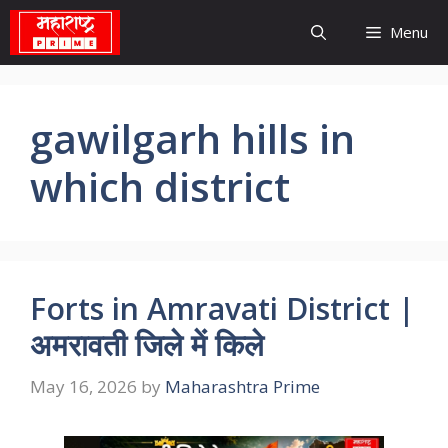
Skip
Menu
to
content
gawilgarh hills in
which district
Forts in Amravati District |
अमरावती जिले में किले
May 16, 2026
by
Maharashtra Prime