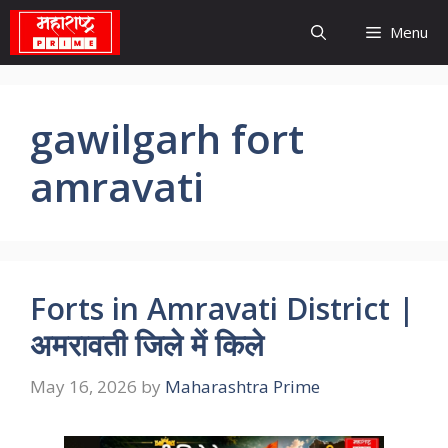
Skip
Menu
to
content
gawilgarh fort
amravati
Forts in Amravati District |
अमरावती जिले में किले
May 16, 2026
by
Maharashtra Prime