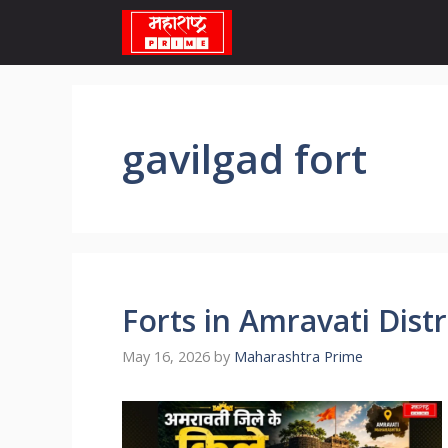
Skip
to
content
gavilgad fort
Forts in Amravati Distric
May 16, 2026
by
Maharashtra Prime