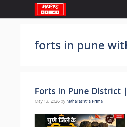
Skip
to
content
forts in pune wi
Forts In Pune District | पु
May 13, 2026
by
Maharashtra Prime