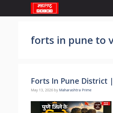
Skip
to
content
forts in pune to v
Forts In Pune District | पु
May 13, 2026
by
Maharashtra Prime