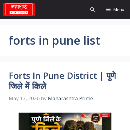
Skip
Menu
to
content
forts in pune list
Forts In Pune District | पुणे
जिले में किले
May 13, 2026
by
Maharashtra Prime