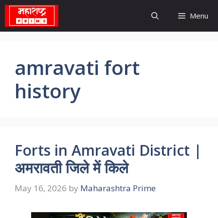
Skip
Menu
to
content
amravati fort
history
Forts in Amravati District |
अमरावती जिले में किले
May 16, 2026
by
Maharashtra Prime